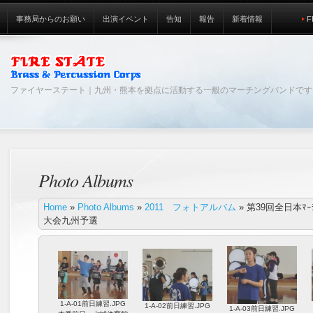
事務局からのお願い
出演イベント
告知
報告
新着情報
F
ファイヤーステート｜九州・熊本を拠点に活動する一般のマーチングバンドです
Photo Albums
Home
»
Photo Albums
»
2011 フォトアルバム
»
第39回全日本ﾏｰﾁﾝ
大会九州予選
1-A-01前日練習.JPG
1-A-02前日練習.JPG
1-A-03前日練習.JPG