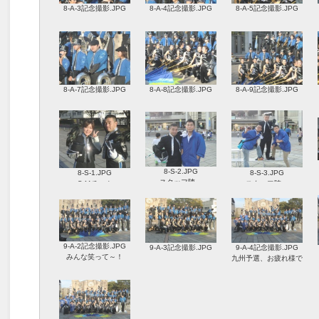
8-A-3記念撮影.JPG
8-A-4記念撮影.JPG
8-A-5記念撮影.JPG
8-A-7記念撮影.JPG
8-A-8記念撮影.JPG
8-A-9記念撮影.JPG
8-S-2.JPG
8-S-1.JPG
8-S-3.JPG
スタッフ陣。
ＤＭチーム
スタッフ陣。
9-A-2記念撮影.JPG
9-A-3記念撮影.JPG
9-A-4記念撮影.JPG
みんな笑って～！
九州予選、お疲れ様で
した！