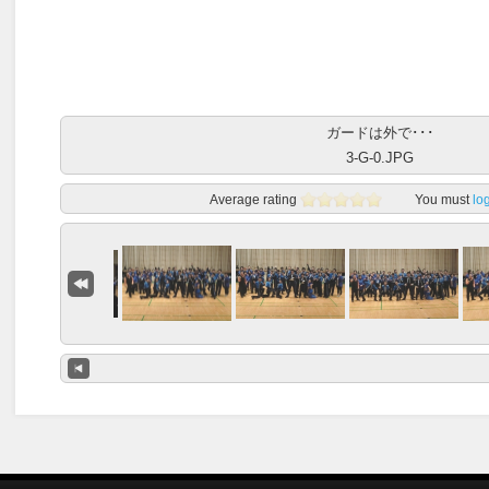
ガードは外で･･･
3-G-0.JPG
Average rating
You must
lo