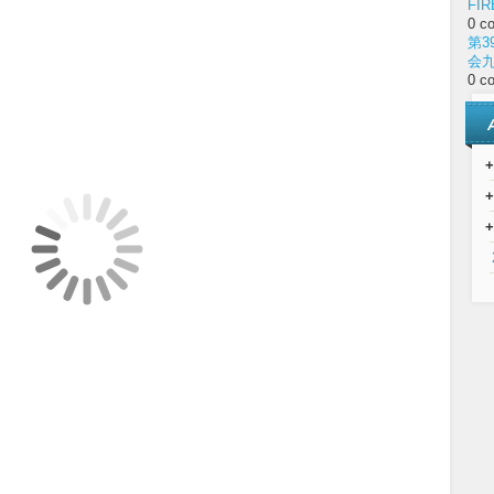
FIR
0 c
第3
会
0 c
+
+
+