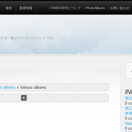
報告
新着情報
FIRESTATEについて
Photo Albums
お問い合わせ
動する一般のマーチングバンドです。
us albums
»
Various albums
I
第2
0 c
第2
本
0 c
Hap
0 c