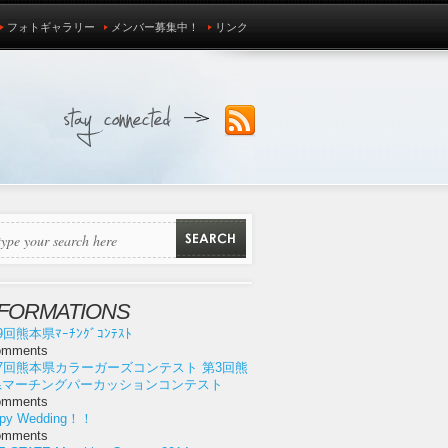
フォトギャラリー
メンバー募集中！
リンク
NFORMATIONS
9回熊本県ﾏｰﾁﾝｸﾞｺﾝﾃｽﾄ
omments
7回熊本県カラーガーズコンテスト 第3回熊
県マーチングパーカッションコンテスト
omments
py Wedding！！
omments