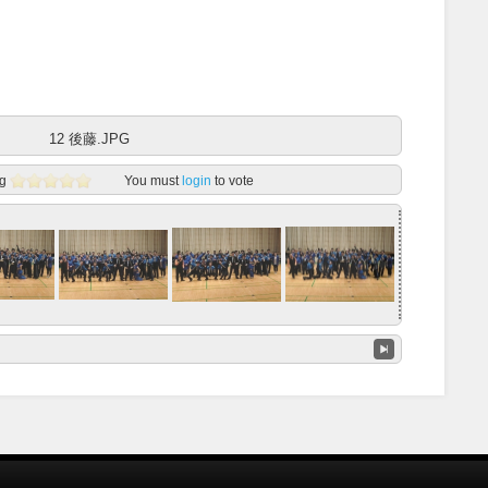
12 後藤.JPG
g
You must
login
to vote