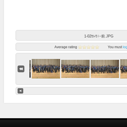
1-02ｾﾚﾓﾆｰ前.JPG
Average rating
You must
lo