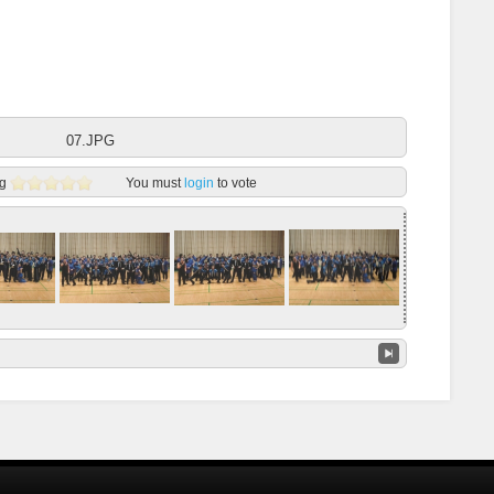
07.JPG
g
You must
login
to vote