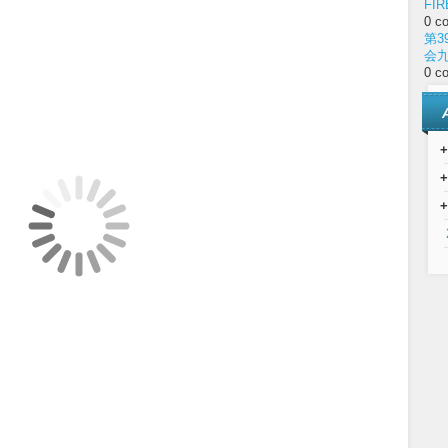
FIR
0 c
第3
会
0 c
+
+
+