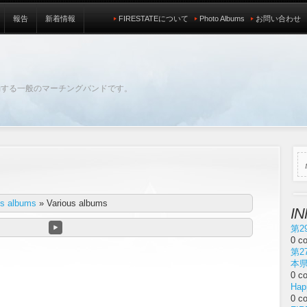
報告
新着情報
FIRESTATEについて
Photo Albums
お問い合わせ
動する一般のマーチングバンドです。
us albums
»
Various albums
I
第2
0 c
第2
本
0 c
Hap
0 c