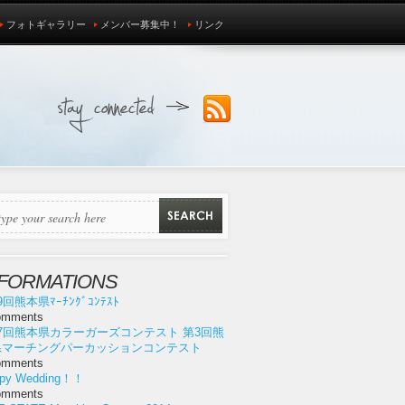
フォトギャラリー
メンバー募集中！
リンク
NFORMATIONS
9回熊本県ﾏｰﾁﾝｸﾞｺﾝﾃｽﾄ
omments
7回熊本県カラーガーズコンテスト 第3回熊
県マーチングパーカッションコンテスト
omments
py Wedding！！
omments