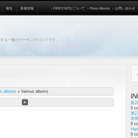
報告
新着情報
FIRESTATEについて
Photo Albums
お問い合わせ
動する一般のマーチングバンドです。
us albums
»
Various albums
I
第2
0 c
第2
本
0 c
Hap
0 c