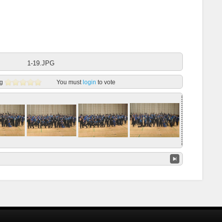
1-19.JPG
g
You must
login
to vote