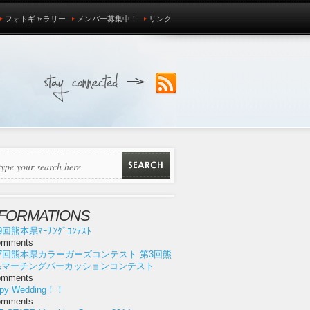
フォトギャラリー
メンバー募集中！
リンク
NFORMATIONS
9回熊本県ﾏｰﾁﾝｸﾞｺﾝﾃｽﾄ
omments
7回熊本県カラーガーズコンテスト 第3回熊
県マーチングパーカッションコンテスト
omments
py Wedding！！
omments