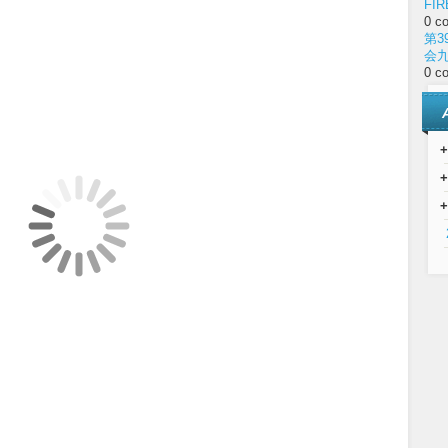
FIR
0 c
第3
会
0 c
+
+
+