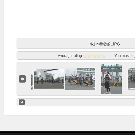
4-1本番②前.JPG
Average rating
You must
lo